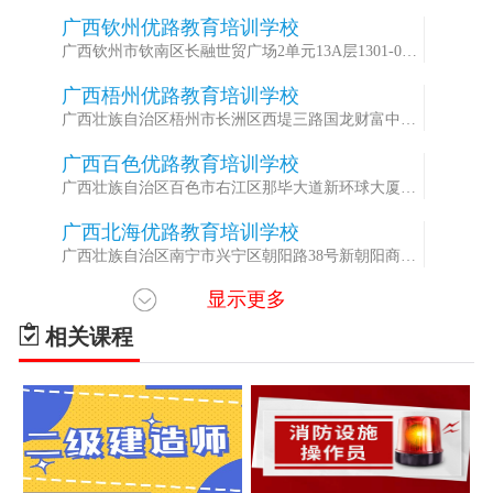
广西钦州优路教育培训学校
2
广西钦州市钦南区长融世贸广场2单元13A层1301-05A
室
广西梧州优路教育培训学校
3
广西壮族自治区梧州市长洲区西堤三路国龙财富中心
2301室
广西百色优路教育培训学校
4
广西壮族自治区百色市右江区那毕大道新环球大厦右
塔楼8楼805室
广西北海优路教育培训学校
5
广西壮族自治区南宁市兴宁区朝阳路38号新朝阳商务
大厦1701室
显示更多
广西桂林优路教育培训学校
6
广西壮族自治区桂林市秀峰区中山中路38号智能办公
相关课程
大厦509号
广西玉林优路教育培训学校
7
广西壮族自治区玉林市玉州区人民中路2号东门大厦
1301-1303室（南城百货旁）
广西柳州优路教育培训学校
8
广西壮族自治区柳州市柳北区广场路10号地王国际财
富中心23A层11号