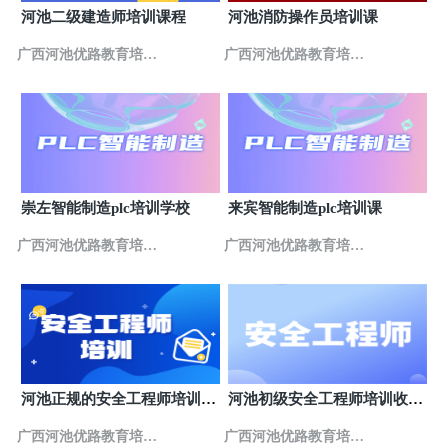
广西南宁优路教育培训学校
9
河池二级建造师培训课程
河池消防操作员培训课
广西壮族自治区南宁市兴宁区朝阳路38号新朝阳商务
大厦1701室
广西河池优路教育培训
广西河池优路教育培训
学校
学校
崇左智能制造plc培训学校
来宾智能制造plc培训课
广西河池优路教育培训
广西河池优路教育培训
学校
学校
河池正规的安全工程师培训机
河池初级安全工程师培训收费
构推荐
多少
广西河池优路教育培训
广西河池优路教育培训