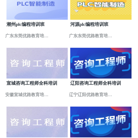
广东湛江优路教育培训学校
11
广东省广州市天河区龙口东路129号龙泽商业大厦6楼
603室
广东江门优路教育培训学校
12
潮州plc编程培训班
河源plc编程培训班
广东省江门市蓬江区迎宾大道中131号中信银行大厦6
楼602
广东东莞优路教育培训
广东东莞优路教育培训
广东揭阳优路教育培训学校
13
广东省广州市天河区龙口东路129号龙泽商业大厦6楼
学校
学校
603室
广东汕头优路教育培训学校
14
广东省广州市天河区龙口东路129号龙泽商业大厦6楼
603室
广东惠州优路教育培训学校
15
宣城咨询工程师全科培训
辽阳咨询工程师全科培训
广东省惠州市惠城区演达大道2号曼哈顿广场1406室
安徽宣城优路教育培训
辽宁辽阳优路教育培训
广东深圳优路教育培训学校
16
广东省深圳市福田区深南中路2010号东风大厦6楼606
学校
学校
广东佛山优路教育培训学校
17
广东省佛山市禅城区汾江南路18号雅庭国际广场1座
1601室
广东珠海优路教育培训学校
18