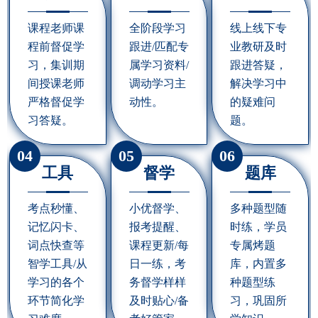
课程老师课
全阶段学习
线上线下专
程前督促学
跟进/匹配专
业教研及时
习，集训期
属学习资料/
跟进答疑，
间授课老师
调动学习主
解决学习中
严格督促学
动性。
的疑难问
习答疑。
题。
04
05
06
工具
督学
题库
考点秒懂、
小优督学、
多种题型随
记忆闪卡、
报考提醒、
时练，学员
词点快查等
课程更新/每
专属烤题
智学工具/从
日一练，考
库，内置多
学习的各个
务督学样样
种题型练
环节简化学
及时贴心/备
习，巩固所