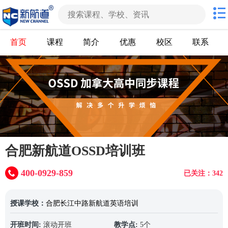
首页
课程
简介
优惠
校区
联系
合肥新航道OSSD培训班
400-0929-859
已关注：342
授课学校：
合肥长江中路新航道英语培训
开班时间:
滚动开班
教学点:
5个