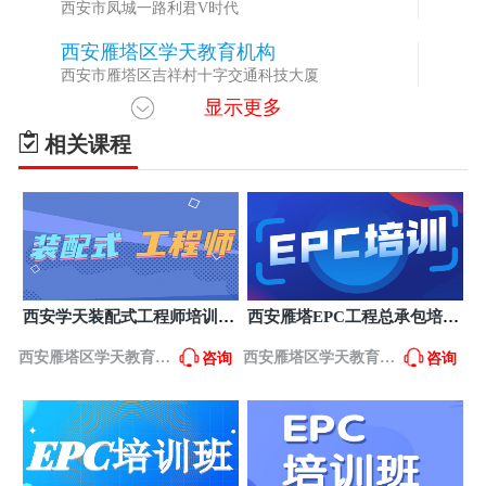
西安市凤城一路利君V时代
西安雁塔区学天教育机构
2
西安市雁塔区吉祥村十字交通科技大厦
显示更多
相关课程
西安学天装配式工程师培训课
西安雁塔EPC工程总承包培训
程
中心
西安雁塔区学天教育机
西安雁塔区学天教育机
咨询
咨询
构
构