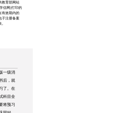
供教育部网站
(学信网)打印的
在有效期内的
电子注册备案
表。
段
新版一级消
书后，就
习了。在
试科目全
要将预习
巩固好，