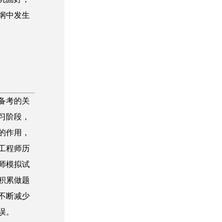
纲中发生
段
是备考的关
习阶段，
的作用，
工程师历
师模拟试
积累做题
不断减少
误。