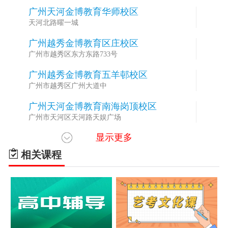
广州天河金博教育华师校区
2
天河北路曜一城
广州越秀金博教育区庄校区
3
广州市越秀区东方东路733号
广州越秀金博教育五羊邨校区
4
广州市越秀区广州大道中
广州天河金博教育南海岗顶校区
5
广州市天河区天河路天娱广场
显示更多
佛山禅城金博教育世博校区
6
禅城世博金融中心中心
相关课程
佛山禅城金博教育金融中心校区
7
禅城区季华五路55号万科金融中心
佛山南海金博教育万达校区
8
佛山市南海区万达广场