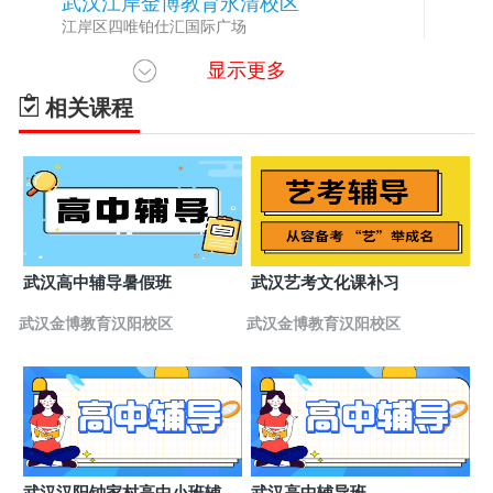
武汉江岸金博教育永清校区
5
江岸区四唯铂仕汇国际广场
显示更多
武汉武昌金博教育中南校区
6
武昌区中南路中建广场
相关课程
荆门掇刀区金博教育掇刀校区
7
荆门市掇刀区虎牙关大道195号鸿盛家园加油站旁金博
教育
荆门东宝区金博教育南台校区
8
湖北省荆门市东宝区白云大道101号商务中心
荆门东宝区金博教育中天街校区
9
武汉高中辅导暑假班
武汉艺考文化课补习
湖北省荆门市东宝区中天街46号金博教育
武汉金博教育汉阳校区
武汉金博教育汉阳校区
荆州荆州区金博教育艺考培训基地
10
湖北省荆州市荆州区拥军路16号（金博教育大厦）
荆州荆州区金博教育万达校区
11
湖北省荆州市荆州区万达金街十字路口
荆州沙市区金博教育北京路校区
12
武汉汉阳钟家村高中小班辅导
武汉高中辅导班