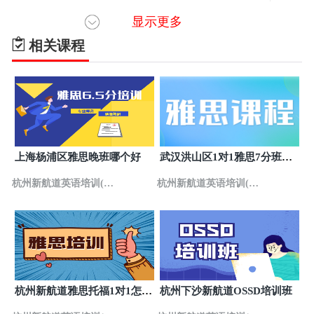
显示更多
宁波海曙区新航道英语培训(AF国际艺术
6
中心)
宁波海曙区镇明路552号新荟天地B座5楼
相关课程
杭州新航道雅思培训(转塘校区)
7
杭州美上商业中心1号楼3层
杭州新航道雅思培训(新航道杭州学校总
8
部)
杭州拱墅区延安路328号恒通大厦2-8楼
温州鹿城区新航道雅思培训(新航道温州
9
上海杨浦区雅思晚班哪个好
武汉洪山区1对1雅思7分班贵
校区)
温州鹿城区车站大道577号财富购物中心1202
吗
杭州新航道英语培训(城
杭州新航道英语培训(城
温州新航道雅思英语培训(蒋家桥校区)
10
温州市鹿城区蒋家桥锦园1、2幢302室
西中心校区)
西中心校区)
宁波海曙区新航道雅思培训(前程留学中
11
心)
宁波海曙区镇明路542号新荟天地C座5楼
宁波海曙区新航道英语培训(国际备考中
12
杭州新航道雅思托福1对1怎么
杭州下沙新航道OSSD培训班
心)
宁波海曙区镇明路552号新荟天地B座3楼
样