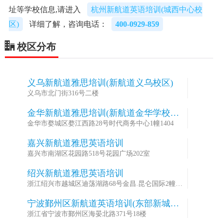
址等学校信息,请进入
杭州新航道英语培训(城西中心校
区)
详细了解，咨询电话：
400-0929-859
校区分布
义乌新航道雅思培训(新航道义乌校区)
1
义乌市北门街316号二楼
金华新航道雅思培训(新航道金华学校总
2
部)
金华市婺城区婺江西路28号时代商务中心1幢1404
嘉兴新航道雅思英语培训
3
嘉兴市南湖区花园路518号花园广场202室
绍兴新航道雅思英语培训
4
浙江绍兴市越城区迪荡湖路68号金昌.昆仑国际2幢
2102
宁波鄞州区新航道英语培训(东部新城校
5
区)
浙江省宁波市鄞州区海晏北路371号18楼