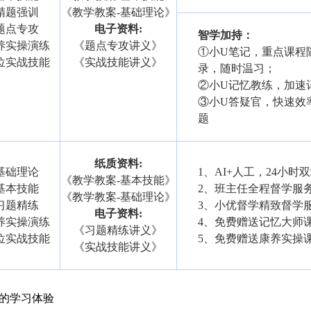
精题强训
《教学教案-基础理论》
题点专攻
电子资料:
智学加持：
养实操演练
《题点专攻讲义》
①小U笔记，重点课程
位实战技能
《实战技能讲义》
录，随时温习；
②小U记忆教练，加速
③小U答疑官，快速效
题
纸质资料:
基础理论
1、AI+人工，24小时
《教学教案-基本技能》
基本技能
2、班主任全程督学服
《教学教案-基础理论》
习题精练
3、小优督学精致督学
电子资料:
养实操演练
4、免费赠送记忆大师
《习题精练讲义》
位实战技能
5、免费赠送康养实操
《实战技能讲义》
适的学习体验