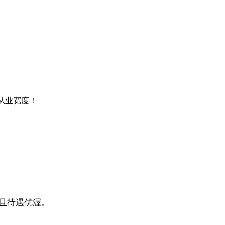
从业宽度！
，且待遇优渥。