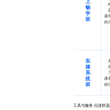
上
畅
学
康
班
岗
实
操
系
统
康
班
岗
工具与服务 沉浸舒