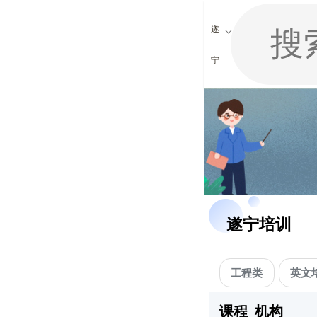
遂
宁
遂宁培训
工程类
英文
课程
机构