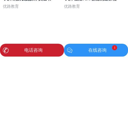
优路教育
优路教育
天津塘沽应急救援员培训班
天津南开咨询工程师精选班
1
电话咨询
在线咨询
优路教育
优路教育
天津塘沽咨询工程师培训课
天津南开PMP项目管理课程
优路教育
优路教育