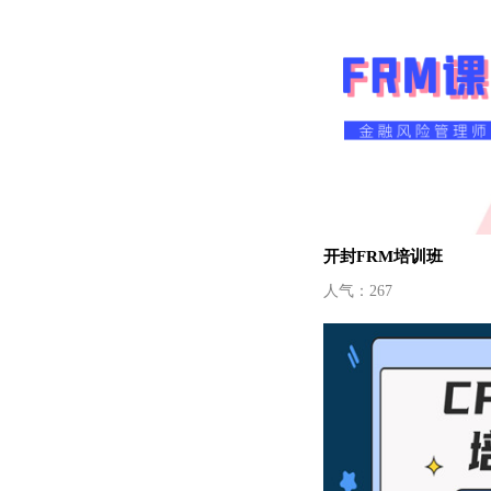
开封FRM培训班
人气：267