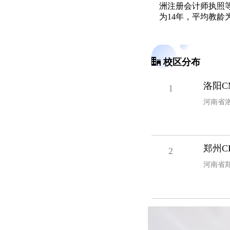
洲注册会计师执照
为14年，平均教龄为
校区分布
洛阳C
1
河南省洛
郑州C
2
河南省郑