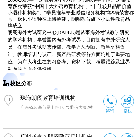
育多次荣获“中国十大外语教育机构”、“十佳较具品牌价值
小语种机构奖”、“学员推荐专业诚信服务机构”等9项荣誉称
号。欧风小语种在上海筹建，朗阁教育旗下小语种教育品
牌成立。
朗阁海外考试研究中心(RAFLE)是从事海外考试教学研究
的学术机构，享誉国内海外考试界，目前拥有中外研究人
员。在海外考试动态传播、教学方法创新、教学材料设
计、教师培训与认证、新产品研发等各方面均处于重要地
位。为广大考生在复习备考、资料下载、考题跟踪及业界
动向等方面提供资讯。
朗阁美国考试学院(LAAT)隶属朗阁教育旗下，是国内较好
校区分布
的考试类学术研发机构，汇聚了业内北美留学教育的学术
精英。自学院开设以来，始终以学员提升为已任。此外，
珠海朗阁教育培训机构
1
在固有的新托福、初中托福、新SAT、SSAT、ACT、
广东省珠海市景山路173号通信大厦2楼整层
GRE、
GMAT
等应试类教育的专业性上还融入了美国人创
咨询
路线
新开放的文化元素，满足不同层次的学生对海外考试个性
化教学的需求。
广州越秀区朗阁教育培训机构