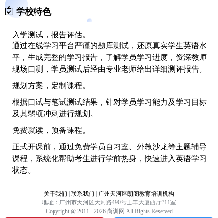
学校特色
入学测试，报告评估。
通过在线学习平台严谨的题库测试，还原真实学生英语水
平，生成完整的学习报告，了解学员学习进度，资深教师
现场口测，学员测试后经由专业老师给出详细测评报告。
规划方案，定制课程。
根据口试与笔试测试结果，针对学员学习能力及学习目标
及其弱项冲刺进行规划。
免费就读，预备课程。
正式开课前，通过免费学员自习室、外教沙龙等主题辅导
课程，系统化帮助考生进行学前热身，快速进入英语学习
状态。
定期调整，弱项突破。
关于我们
|
联系我们
|
广州天河区朗阁教育培训机构
线上分析模考实战结果，下一阶段提分方案将根据模考得
地址：广州市天河区天河路490号壬丰大厦西厅711室
Copyright @ 2011 - 2026 尚训网 All Rights Reserved
分进行应对性调整，课程辅导员、学生、教师三方定期交