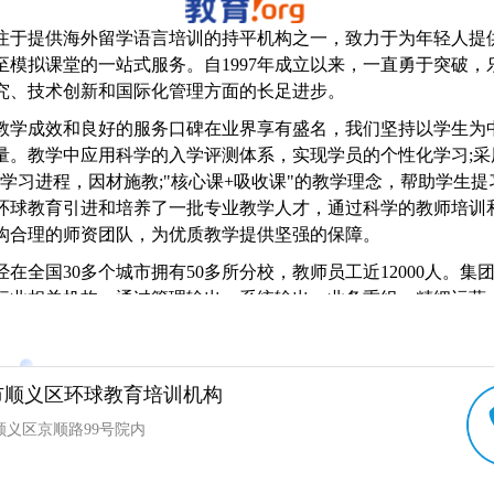
注于提供海外留学语言培训的持平机构之一，致力于为年轻人提
模拟课堂的一站式服务。自1997年成立以来，一直勇于突破，乐
究、技术创新和国际化管理方面的长足进步。
教学成效和良好的服务口碑在业界享有盛名，我们坚持以学生为
量。教学中应用科学的入学评测体系，实现学员的个性化学习;采
注学习进程，因材施教;"核心课+吸收课"的教学理念，帮助学生
环球教育引进和培养了一批专业教学人才，通过科学的教师培训
构合理的师资团队，为优质教学提供坚强的保障。
在全国30多个城市拥有50多所分校，教师员工近12000人。集
行业相关机构，通过管理输出、系统输出、业务重组、精细运营
。在拥有上万亿规模的中国教育培训市场中，环球教育准确把握
发展存在无限可能。
市顺义区环球教育培训机构
顺义区京顺路99号院内