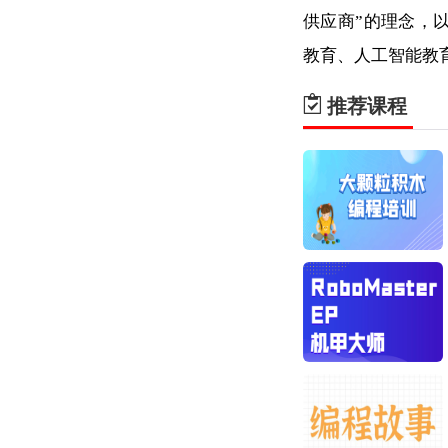
供应商”的理念，
教育、人工智能教
推荐课程