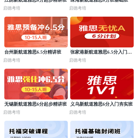
启德考培
启德考培
台州新航道雅思6.5分精讲班
张家港新航道雅思6.5分入门强
化班
启德考培
启德考培
无锡新航道雅思6分起步精讲班
义乌新航道雅思6分入门夯实班
启德考培
启德考培