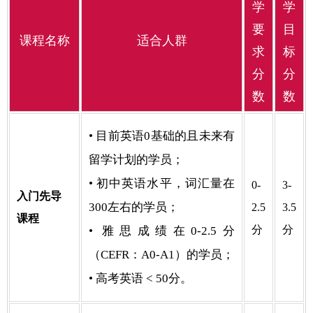
学
学
要
目
课程名称
适合人群
求
标
分
分
数
数
• 目前英语0基础的且未来有
留学计划的学员；
• 初中英语水平，词汇量在
0-
3-
入门先导
300左右的学员；
2.5
3.5
课程
分
分
• 雅思成绩在0-2.5分
（CEFR：A0-A1）的学员；
• 高考英语 < 50分。