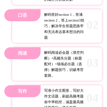
口语
解码答好section 1，答满
02
section 2，答上section3技
巧，解决学生答题思路窄
和无法表达基本想法的问
题
阅读
解码阅读必会题（填空判
03
断）+高频失分题（标题
配对）+场场必出题（选
择）解题技巧，识破考官
套路。
写作
写准小作文图形，写好大
04
作文话题，刷超高频考题
命中率机经，涵盖最高频