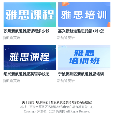
苏州新航道雅思课程多少钱
嘉兴新航道雅思托福1对1怎么
样
新航道英语
新航道英语
绍兴新航道雅思英语学校怎么
宁波鄞州区新航道雅思培训电
样
话
新航道英语
新航道英语
关于我们
|
联系我们
|
西安新航道英语培训(高新校区)
地址：西安市雁塔区高新路56号电信广场金融商务中心
Copyright @ 2011 - 2024 尚训网 All Rights Reserved