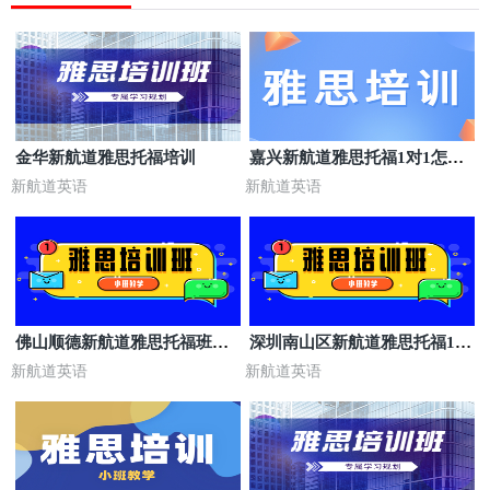
金华新航道雅思托福培训
嘉兴新航道雅思托福1对1怎么
样
新航道英语
新航道英语
佛山顺德新航道雅思托福班报
深圳南山区新航道雅思托福1对
价
1怎么样
新航道英语
新航道英语