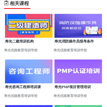
山东省聊城市经济开发区中华路8号当代财智大厦2412
相关课程
室
山东泰安优路教育培训学校
7
山东省泰安市长城路96号天龙国际大厦A座2907室
山东威海优路教育培训学校
8
山东省威海市经济技术开发区乐天世纪城6号乐天双子
星B座B407
山东德州优路教育培训学校
9
寿光二建培训机构
寿光消防操作员报考条件
山东省德州市经济开发区康博大道287号中旺大厦666
室
寿光优路教育培训学校
寿光优路教育培训学校
山东淄博优路教育培训学校
10
山东省淄博市张店区柳泉路77号新世界广场2号楼1204
室
山东日照优路教育培训学校
11
山东省日照市东港区泰安路179号国际大厦A座606室
山东东营优路教育培训学校
12
寿光咨询工程师培训课
寿光PMP项目管理培训
山东省东营市东营区西城济南路20号鑫都财富中心
1256室
寿光优路教育培训学校
寿光优路教育培训学校
山东菏泽优路教育培训学校
13
山东省菏泽市牡丹区长江路1288号中达御园9#801室