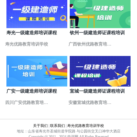
（太原路与长江路交叉口）
山东临沂优路教育培训学校
14
山东省临沂市兰山区启阳路26号澳尔诺财富中心1813
室 咨询电话：0539-3100293客服热线：0539-
山东潍坊优路教育培训学校
15
寿光一级建造师培训课程
钦州一级建造师证课程培训
山东省潍坊市奎文区胜利街5051号阳光一百8号楼13楼
1322室
寿光优路教育培训学校
广西钦州优路教育培训
山东济宁优路教育培训学校
16
山东省济宁市任城区太白东路59号万达写字楼405室
学校
山东青岛优路教育培训学校
17
山东省青岛市市南区福州南路9号新世界大厦2611室
山东烟台优路教育培训学校
18
广安一级建造师培训课程
宣城一级建造师证课程培训
山东省烟台市芝罘区南大街11号壹通国际大厦1602室
四川广安优路教育培训
安徽宣城优路教育培训
山东济南优路教育培训学校
19
山东省济南市历下区华能路38号汇源大厦501室
学校
学校
关于我们
|
联系我们
|
寿光优路教育培训学校
地址：山东省寿光市圣城街道学院路 与公园街交叉口神华大酒店
Copyright @ 2011 - 2024 尚训网 All Rights Reserved