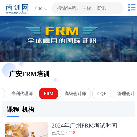
广安
广安FRM培训
师
专利代理师
FRM
高级会计师
CQF
管理会计
课程
机构
2024年广州FRM考试时间
已关注：
118